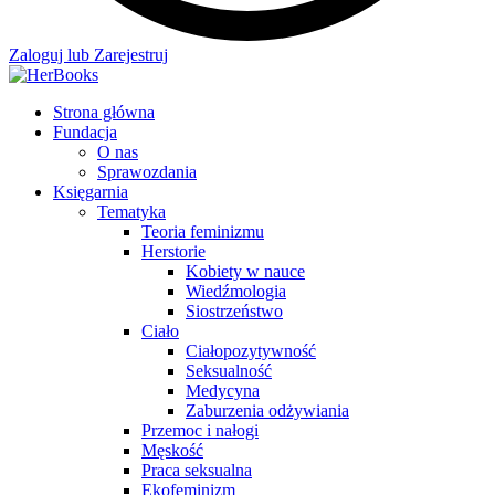
Zaloguj lub Zarejestruj
Strona główna
Fundacja
O nas
Sprawozdania
Księgarnia
Tematyka
Teoria feminizmu
Herstorie
Kobiety w nauce
Wiedźmologia
Siostrzeństwo
Ciało
Ciałopozytywność
Seksualność
Medycyna
Zaburzenia odżywiania
Przemoc i nałogi
Męskość
Praca seksualna
Ekofeminizm