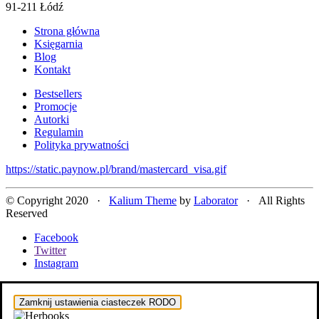
91-211 Łódź
Strona główna
Księgarnia
Blog
Kontakt
Bestsellers
Promocje
Autorki
Regulamin
Polityka prywatności
https://static.paynow.pl/brand/mastercard_visa.gif
© Copyright 2020 ·
Kalium Theme
by
Laborator
· All Rights
Reserved
Facebook
Twitter
Instagram
Zamknij ustawienia ciasteczek RODO