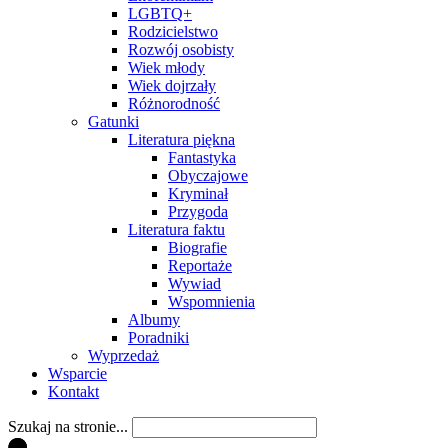
LGBTQ+
Rodzicielstwo
Rozwój osobisty
Wiek młody
Wiek dojrzały
Różnorodność
Gatunki
Literatura piękna
Fantastyka
Obyczajowe
Kryminał
Przygoda
Literatura faktu
Biografie
Reportaże
Wywiad
Wspomnienia
Albumy
Poradniki
Wyprzedaż
Wsparcie
Kontakt
Szukaj na stronie...