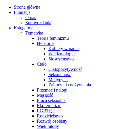
Strona główna
Fundacja
O nas
Sprawozdania
Księgarnia
Tematyka
Teoria feminizmu
Herstorie
Kobiety w nauce
Wiedźmologia
Siostrzeństwo
Ciało
Ciałopozytywność
Seksualność
Medycyna
Zaburzenia odżywiania
Przemoc i nałogi
Męskość
Praca seksualna
Ekofeminizm
LGBTQ+
Rodzicielstwo
Rozwój osobisty
Wiek młody