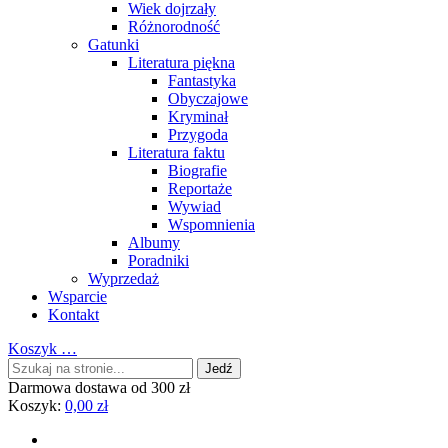
Wiek dojrzały
Różnorodność
Gatunki
Literatura piękna
Fantastyka
Obyczajowe
Kryminał
Przygoda
Literatura faktu
Biografie
Reportaże
Wywiad
Wspomnienia
Albumy
Poradniki
Wyprzedaż
Wsparcie
Kontakt
Koszyk
…
Darmowa dostawa od 300 zł
Koszyk:
0,00
zł