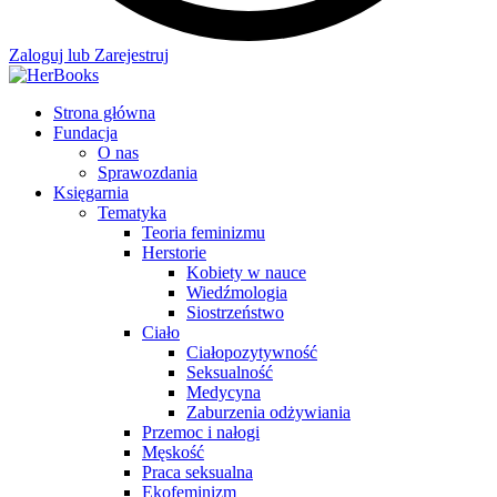
Zaloguj lub Zarejestruj
Strona główna
Fundacja
O nas
Sprawozdania
Księgarnia
Tematyka
Teoria feminizmu
Herstorie
Kobiety w nauce
Wiedźmologia
Siostrzeństwo
Ciało
Ciałopozytywność
Seksualność
Medycyna
Zaburzenia odżywiania
Przemoc i nałogi
Męskość
Praca seksualna
Ekofeminizm