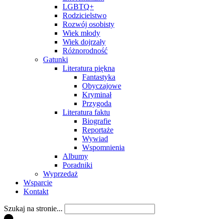
LGBTQ+
Rodzicielstwo
Rozwój osobisty
Wiek młody
Wiek dojrzały
Różnorodność
Gatunki
Literatura piękna
Fantastyka
Obyczajowe
Kryminał
Przygoda
Literatura faktu
Biografie
Reportaże
Wywiad
Wspomnienia
Albumy
Poradniki
Wyprzedaż
Wsparcie
Kontakt
Szukaj na stronie...