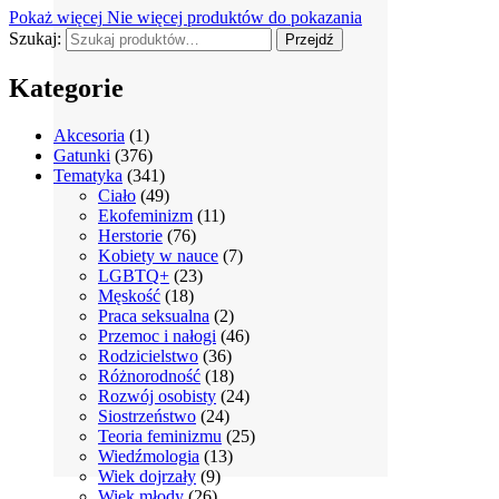
Pokaż więcej
Nie więcej produktów do pokazania
Szukaj:
Przejdź
Kategorie
Akcesoria
(1)
Gatunki
(376)
Tematyka
(341)
Ciało
(49)
Ekofeminizm
(11)
Herstorie
(76)
Kobiety w nauce
(7)
LGBTQ+
(23)
Męskość
(18)
Praca seksualna
(2)
Przemoc i nałogi
(46)
Rodzicielstwo
(36)
Różnorodność
(18)
Rozwój osobisty
(24)
Siostrzeństwo
(24)
Teoria feminizmu
(25)
Wiedźmologia
(13)
Wiek dojrzały
(9)
Wiek młody
(26)