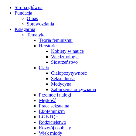
Strona główna
Fundacja
O nas
Sprawozdania
Księgarnia
Tematyka
Teoria feminizmu
Herstorie
Kobiety w nauce
Wiedźmologia
Siostrzeństwo
Ciało
Ciałopozytywność
Seksualność
Medycyna
Zaburzenia odżywiania
Przemoc i nałogi
Męskość
Praca seksualna
Ekofeminizm
LGBTQ+
Rodzicielstwo
Rozwój osobisty
Wiek młody