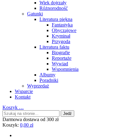
Wiek dojrzały
Różnorodność
Gatunki
Literatura piękna
Fantastyka
Obyczajowe
Kryminał
Przygoda
Literatura faktu
Biografie
Reportaże
Wywiad
Wspomnienia
Albumy
Poradniki
Wyprzedaż
Wsparcie
Kontakt
Koszyk
…
Darmowa dostawa od 300 zł
Koszyk:
0,00
zł