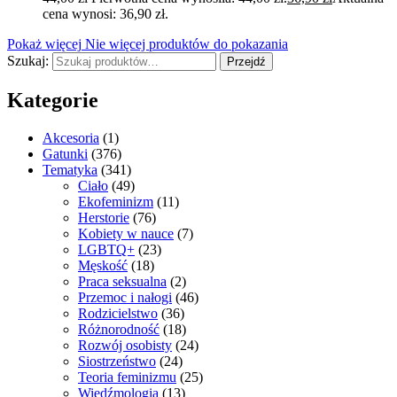
cena wynosi: 36,90 zł.
Pokaż więcej
Nie więcej produktów do pokazania
Szukaj:
Przejdź
Kategorie
Akcesoria
(1)
Gatunki
(376)
Tematyka
(341)
Ciało
(49)
Ekofeminizm
(11)
Herstorie
(76)
Kobiety w nauce
(7)
LGBTQ+
(23)
Męskość
(18)
Praca seksualna
(2)
Przemoc i nałogi
(46)
Rodzicielstwo
(36)
Różnorodność
(18)
Rozwój osobisty
(24)
Siostrzeństwo
(24)
Teoria feminizmu
(25)
Wiedźmologia
(13)