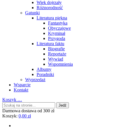
Wiek dojrzały
Różnorodność
Gatunki
Literatura piękna
Fantastyka
Obyczajowe
Kryminał
Przygoda
Literatura faktu
Biografie
Reportaże
Wywiad
Wspomnienia
Albumy
Poradniki
Wyprzedaż
Wsparcie
Kontakt
Koszyk
…
Darmowa dostawa od 300 zł
Koszyk:
0,00
zł