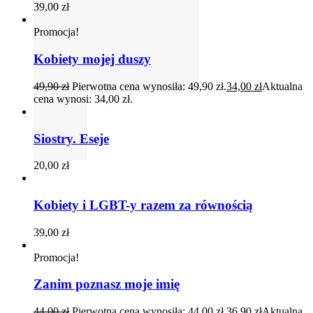
39,00
zł
Promocja!
Kobiety mojej duszy
49,90
zł
Pierwotna cena wynosiła: 49,90 zł.
34,00
zł
Aktualna
cena wynosi: 34,00 zł.
Siostry. Eseje
20,00
zł
Kobiety i LGBT-y razem za równością
39,00
zł
Promocja!
Zanim poznasz moje imię
44,00
zł
Pierwotna cena wynosiła: 44,00 zł.
36,90
zł
Aktualna