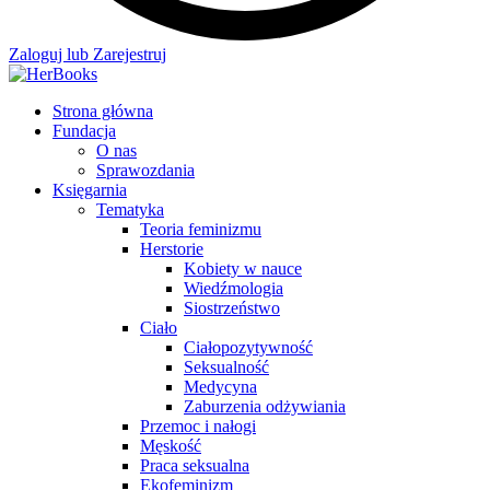
Zaloguj lub Zarejestruj
Strona główna
Fundacja
O nas
Sprawozdania
Księgarnia
Tematyka
Teoria feminizmu
Herstorie
Kobiety w nauce
Wiedźmologia
Siostrzeństwo
Ciało
Ciałopozytywność
Seksualność
Medycyna
Zaburzenia odżywiania
Przemoc i nałogi
Męskość
Praca seksualna
Ekofeminizm