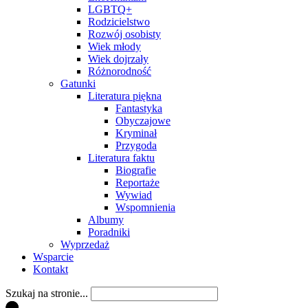
LGBTQ+
Rodzicielstwo
Rozwój osobisty
Wiek młody
Wiek dojrzały
Różnorodność
Gatunki
Literatura piękna
Fantastyka
Obyczajowe
Kryminał
Przygoda
Literatura faktu
Biografie
Reportaże
Wywiad
Wspomnienia
Albumy
Poradniki
Wyprzedaż
Wsparcie
Kontakt
Szukaj na stronie...