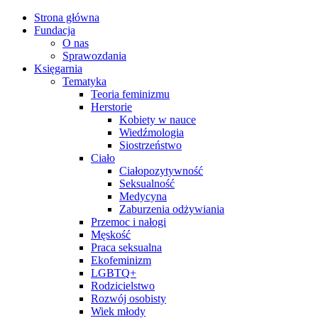
Strona główna
Fundacja
O nas
Sprawozdania
Księgarnia
Tematyka
Teoria feminizmu
Herstorie
Kobiety w nauce
Wiedźmologia
Siostrzeństwo
Ciało
Ciałopozytywność
Seksualność
Medycyna
Zaburzenia odżywiania
Przemoc i nałogi
Męskość
Praca seksualna
Ekofeminizm
LGBTQ+
Rodzicielstwo
Rozwój osobisty
Wiek młody