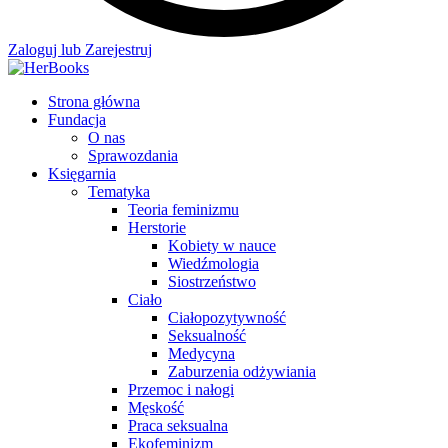
Zaloguj lub Zarejestruj
Strona główna
Fundacja
O nas
Sprawozdania
Księgarnia
Tematyka
Teoria feminizmu
Herstorie
Kobiety w nauce
Wiedźmologia
Siostrzeństwo
Ciało
Ciałopozytywność
Seksualność
Medycyna
Zaburzenia odżywiania
Przemoc i nałogi
Męskość
Praca seksualna
Ekofeminizm