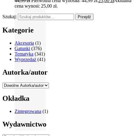
44,99
zł
Pierwotna cena wynosiła: 44,99 zł.
25,00
zł
Aktualna
cena wynosi: 25,00 zł.
Szukaj:
Przejdź
Kategorie
Akcesoria
(1)
Gatunki
(376)
Tematyka
(341)
Wyprzedaż
(41)
Autorka/autor
Okładka
Zintegrowana
(1)
Wydawnictwo