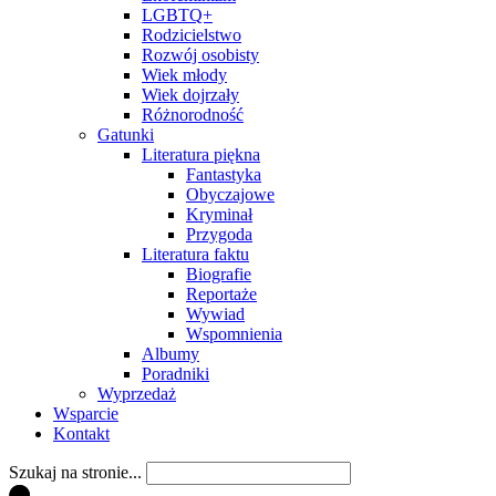
LGBTQ+
Rodzicielstwo
Rozwój osobisty
Wiek młody
Wiek dojrzały
Różnorodność
Gatunki
Literatura piękna
Fantastyka
Obyczajowe
Kryminał
Przygoda
Literatura faktu
Biografie
Reportaże
Wywiad
Wspomnienia
Albumy
Poradniki
Wyprzedaż
Wsparcie
Kontakt
Szukaj na stronie...