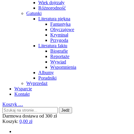
Wiek dojrzały
Różnorodność
Gatunki
Literatura piękna
Fantastyka
Obyczajowe
Kryminał
Przygoda
Literatura faktu
Biografie
Reportaże
Wywiad
Wspomnienia
Albumy
Poradniki
Wyprzedaż
Wsparcie
Kontakt
Koszyk
…
Darmowa dostawa od 300 zł
Koszyk:
0,00
zł