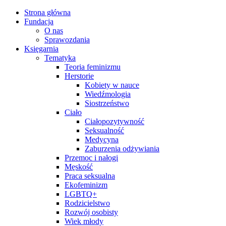
Strona główna
Fundacja
O nas
Sprawozdania
Księgarnia
Tematyka
Teoria feminizmu
Herstorie
Kobiety w nauce
Wiedźmologia
Siostrzeństwo
Ciało
Ciałopozytywność
Seksualność
Medycyna
Zaburzenia odżywiania
Przemoc i nałogi
Męskość
Praca seksualna
Ekofeminizm
LGBTQ+
Rodzicielstwo
Rozwój osobisty
Wiek młody