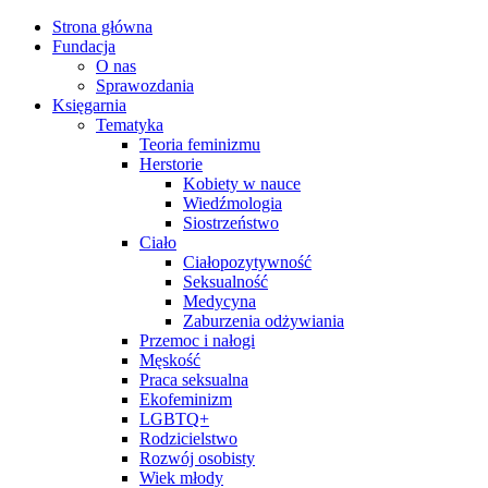
Strona główna
Fundacja
O nas
Sprawozdania
Księgarnia
Tematyka
Teoria feminizmu
Herstorie
Kobiety w nauce
Wiedźmologia
Siostrzeństwo
Ciało
Ciałopozytywność
Seksualność
Medycyna
Zaburzenia odżywiania
Przemoc i nałogi
Męskość
Praca seksualna
Ekofeminizm
LGBTQ+
Rodzicielstwo
Rozwój osobisty
Wiek młody