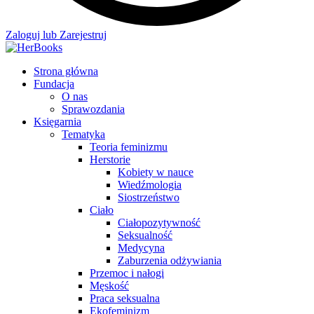
Zaloguj lub Zarejestruj
Strona główna
Fundacja
O nas
Sprawozdania
Księgarnia
Tematyka
Teoria feminizmu
Herstorie
Kobiety w nauce
Wiedźmologia
Siostrzeństwo
Ciało
Ciałopozytywność
Seksualność
Medycyna
Zaburzenia odżywiania
Przemoc i nałogi
Męskość
Praca seksualna
Ekofeminizm