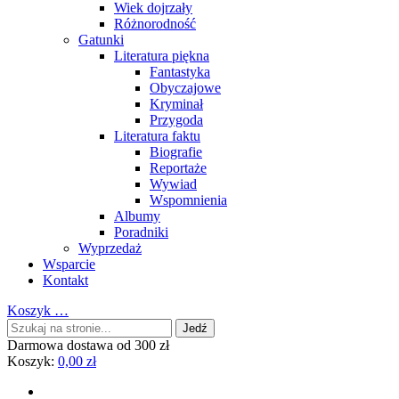
Wiek dojrzały
Różnorodność
Gatunki
Literatura piękna
Fantastyka
Obyczajowe
Kryminał
Przygoda
Literatura faktu
Biografie
Reportaże
Wywiad
Wspomnienia
Albumy
Poradniki
Wyprzedaż
Wsparcie
Kontakt
Koszyk
…
Darmowa dostawa od 300 zł
Koszyk:
0,00
zł