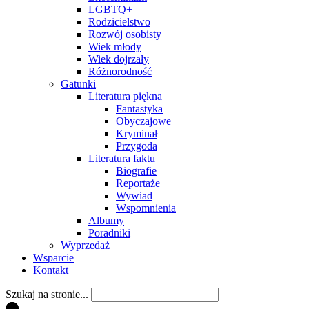
LGBTQ+
Rodzicielstwo
Rozwój osobisty
Wiek młody
Wiek dojrzały
Różnorodność
Gatunki
Literatura piękna
Fantastyka
Obyczajowe
Kryminał
Przygoda
Literatura faktu
Biografie
Reportaże
Wywiad
Wspomnienia
Albumy
Poradniki
Wyprzedaż
Wsparcie
Kontakt
Szukaj na stronie...