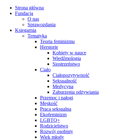
Strona główna
Fundacja
O nas
Sprawozdania
Księgarnia
Tematyka
Teoria feminizmu
Herstorie
Kobiety w nauce
Wiedźmologia
Siostrzeństwo
Ciało
Ciałopozytywność
Seksualność
Medycyna
Zaburzenia odżywiania
Przemoc i nałogi
Męskość
Praca seksualna
Ekofeminizm
LGBTQ+
Rodzicielstwo
Rozwój osobisty
Wiek młody