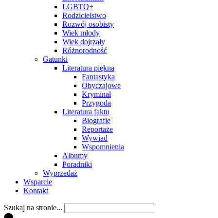
LGBTQ+
Rodzicielstwo
Rozwój osobisty
Wiek młody
Wiek dojrzały
Różnorodność
Gatunki
Literatura piękna
Fantastyka
Obyczajowe
Kryminał
Przygoda
Literatura faktu
Biografie
Reportaże
Wywiad
Wspomnienia
Albumy
Poradniki
Wyprzedaż
Wsparcie
Kontakt
Szukaj na stronie...