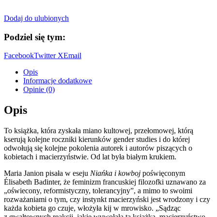
Dodaj do ulubionych
Podziel się tym:
Facebook
Twitter X
Email
Opis
Informacje dodatkowe
Opinie (0)
Opis
To książka, która zyskała miano kultowej, przełomowej, którą
kserują kolejne roczniki kierunków gender studies i do której
odwołują się kolejne pokolenia autorek i autorów piszących o
kobietach i macierzyństwie. Od lat była białym krukiem.
Maria Janion pisała w eseju
Niańka i kowboj
poświęconym
Élisabeth Badinter, że feminizm francuskiej filozofki uznawano za
„oświecony, reformistyczny, tolerancyjny”, a mimo to swoimi
rozważaniami o tym, czy instynkt macierzyński jest wrodzony i czy
każda kobieta go czuje, włożyła kij w mrowisko. „Sądząc
z gwałtownych reakcji, jakie wywołała ta książka, macierzyństwo