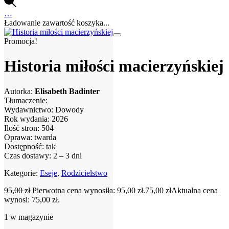
…
Ładowanie zawartość koszyka...
Promocja!
Historia miłości macierzyńskiej
Autorka:
Elisabeth Badinter
Tłumaczenie:
Wydawnictwo: Dowody
Rok wydania: 2026
Ilość stron: 504
Oprawa: twarda
Dostępność: tak
Czas dostawy: 2 – 3 dni
Kategorie:
Eseje
,
Rodzicielstwo
95,00
zł
Pierwotna cena wynosiła: 95,00 zł.
75,00
zł
Aktualna cena
wynosi: 75,00 zł.
1 w magazynie