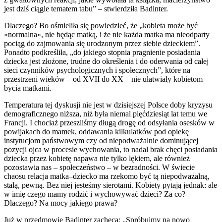
jest dziś ciągle tematem tabu” – stwierdziła Badinter.
Dlaczego? Bo ośmieliła się powiedzieć, że „kobieta może być
»normalna«, nie będąc matką, i że nie każda matka ma nieodparty
pociąg do zajmowania się urodzonym przez siebie dzieckiem”.
Ponadto podkreśliła, „do jakiego stopnia pragnienie posiadania
dziecka jest złożone, trudne do określenia i do oderwania od całej
sieci czynników psychologicznych i społecznych”, które na
przestrzeni wieków – od XVII do XX – nie ułatwiały kobietom
bycia matkami.
Temperatura tej dyskusji nie jest w dzisiejszej Polsce doby kryzysu
demograficznego niższa, niż była niemal pięćdziesiąt lat temu we
Francji. I chociaż przeszliśmy długą drogę od odsyłania osesków w
powijakach do mamek, oddawania kilkulatków pod opiekę
instytucjom państwowym czy od niepodważalnie dominującej
pozycji ojca w procesie wychowania, to nadal brak chęci posiadania
dziecka przez kobietę napawa nie tylko lękiem, ale również
pozostawia nas – społeczeństwo – w bezradności. W świecie
chaosu relacja matka–dziecko ma rzekomo być tą niepodważalną,
stałą, pewną. Bez niej jesteśmy sierotami. Kobiety pytają jednak: ale
w imię czego mamy rodzić i wychowywać dzieci? Za co?
Dlaczego? Na mocy jakiego prawa?
Już w przedmowie Badinter zachęca: „Spróbujmy na nowo