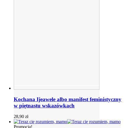
Kochana Ijeawele albo manifest feministyczny
w piętnastu wskazówkach
28,90
zł
Promocja!