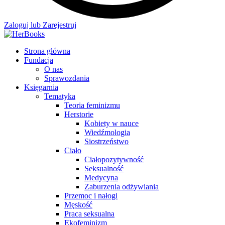
Zaloguj lub Zarejestruj
Strona główna
Fundacja
O nas
Sprawozdania
Księgarnia
Tematyka
Teoria feminizmu
Herstorie
Kobiety w nauce
Wiedźmologia
Siostrzeństwo
Ciało
Ciałopozytywność
Seksualność
Medycyna
Zaburzenia odżywiania
Przemoc i nałogi
Męskość
Praca seksualna
Ekofeminizm