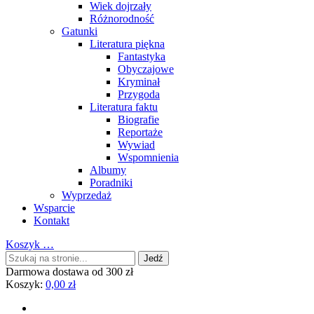
Wiek dojrzały
Różnorodność
Gatunki
Literatura piękna
Fantastyka
Obyczajowe
Kryminał
Przygoda
Literatura faktu
Biografie
Reportaże
Wywiad
Wspomnienia
Albumy
Poradniki
Wyprzedaż
Wsparcie
Kontakt
Koszyk
…
Darmowa dostawa od 300 zł
Koszyk:
0,00
zł