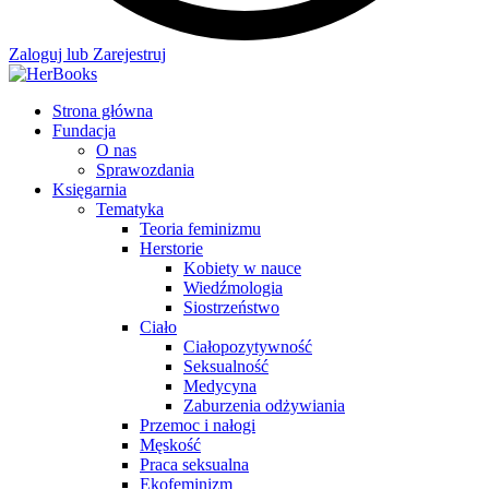
Zaloguj lub Zarejestruj
Strona główna
Fundacja
O nas
Sprawozdania
Księgarnia
Tematyka
Teoria feminizmu
Herstorie
Kobiety w nauce
Wiedźmologia
Siostrzeństwo
Ciało
Ciałopozytywność
Seksualność
Medycyna
Zaburzenia odżywiania
Przemoc i nałogi
Męskość
Praca seksualna
Ekofeminizm