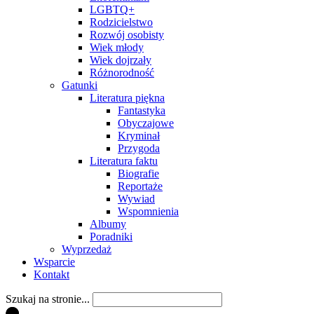
LGBTQ+
Rodzicielstwo
Rozwój osobisty
Wiek młody
Wiek dojrzały
Różnorodność
Gatunki
Literatura piękna
Fantastyka
Obyczajowe
Kryminał
Przygoda
Literatura faktu
Biografie
Reportaże
Wywiad
Wspomnienia
Albumy
Poradniki
Wyprzedaż
Wsparcie
Kontakt
Szukaj na stronie...