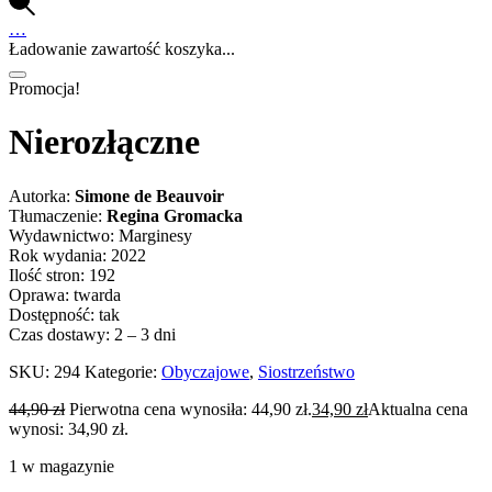
…
Ładowanie zawartość koszyka...
Promocja!
Nierozłączne
Autorka:
Simone de Beauvoir
Tłumaczenie:
Regina Gromacka
Wydawnictwo: Marginesy
Rok wydania: 2022
Ilość stron: 192
Oprawa: twarda
Dostępność: tak
Czas dostawy: 2 – 3 dni
SKU:
294
Kategorie:
Obyczajowe
,
Siostrzeństwo
44,90
zł
Pierwotna cena wynosiła: 44,90 zł.
34,90
zł
Aktualna cena
wynosi: 34,90 zł.
1 w magazynie