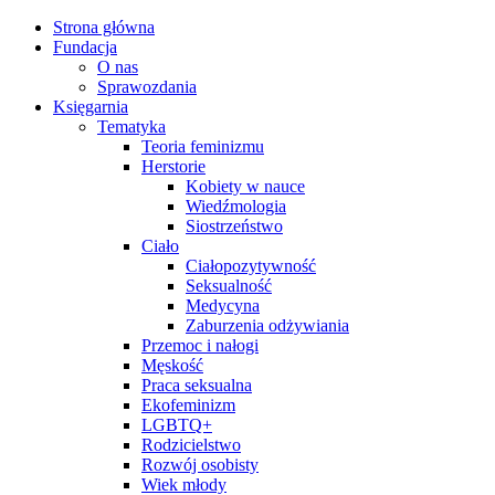
Strona główna
Fundacja
O nas
Sprawozdania
Księgarnia
Tematyka
Teoria feminizmu
Herstorie
Kobiety w nauce
Wiedźmologia
Siostrzeństwo
Ciało
Ciałopozytywność
Seksualność
Medycyna
Zaburzenia odżywiania
Przemoc i nałogi
Męskość
Praca seksualna
Ekofeminizm
LGBTQ+
Rodzicielstwo
Rozwój osobisty
Wiek młody