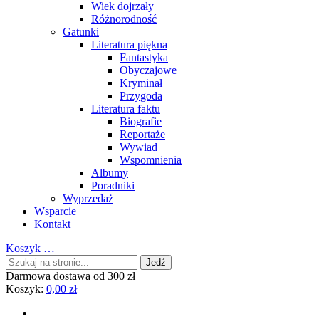
Wiek dojrzały
Różnorodność
Gatunki
Literatura piękna
Fantastyka
Obyczajowe
Kryminał
Przygoda
Literatura faktu
Biografie
Reportaże
Wywiad
Wspomnienia
Albumy
Poradniki
Wyprzedaż
Wsparcie
Kontakt
Koszyk
…
Darmowa dostawa od 300 zł
Koszyk:
0,00
zł