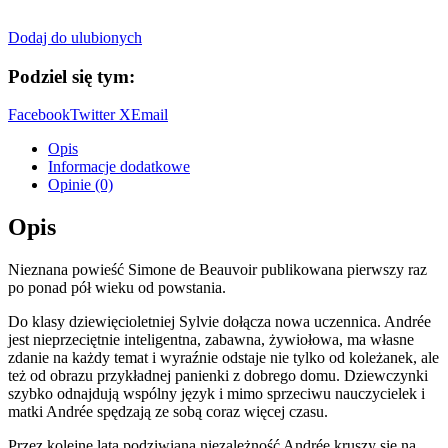
Dodaj do ulubionych
Podziel się tym:
Facebook
Twitter X
Email
Opis
Informacje dodatkowe
Opinie (0)
Opis
Nieznana powieść Simone de Beauvoir publikowana pierwszy raz
po ponad pół wieku od powstania.
Do klasy dziewięcioletniej Sylvie dołącza nowa uczennica. Andrée
jest nieprzeciętnie inteligentna, zabawna, żywiołowa, ma własne
zdanie na każdy temat i wyraźnie odstaje nie tylko od koleżanek, ale
też od obrazu przykładnej panienki z dobrego domu. Dziewczynki
szybko odnajdują wspólny język i mimo sprzeciwu nauczycielek i
matki Andrée spędzają ze sobą coraz więcej czasu.
Przez kolejne lata podziwiana niezależność Andrée kruszy się na