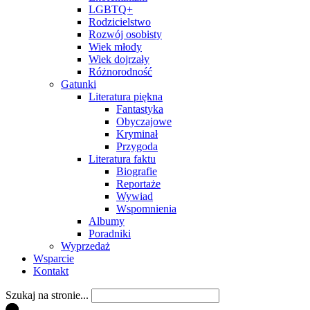
LGBTQ+
Rodzicielstwo
Rozwój osobisty
Wiek młody
Wiek dojrzały
Różnorodność
Gatunki
Literatura piękna
Fantastyka
Obyczajowe
Kryminał
Przygoda
Literatura faktu
Biografie
Reportaże
Wywiad
Wspomnienia
Albumy
Poradniki
Wyprzedaż
Wsparcie
Kontakt
Szukaj na stronie...