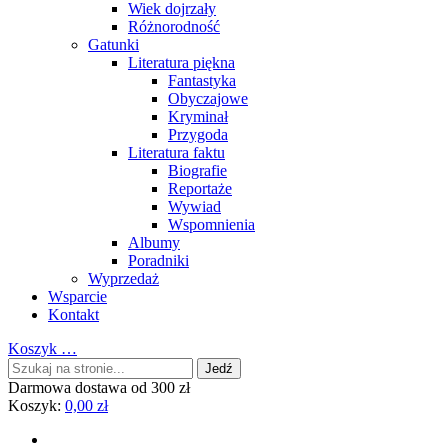
Wiek dojrzały
Różnorodność
Gatunki
Literatura piękna
Fantastyka
Obyczajowe
Kryminał
Przygoda
Literatura faktu
Biografie
Reportaże
Wywiad
Wspomnienia
Albumy
Poradniki
Wyprzedaż
Wsparcie
Kontakt
Koszyk
…
Darmowa dostawa od 300 zł
Koszyk:
0,00
zł