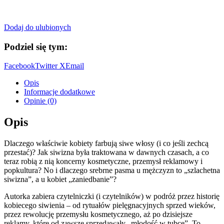
Dodaj do ulubionych
Podziel się tym:
Facebook
Twitter X
Email
Opis
Informacje dodatkowe
Opinie (0)
Opis
Dlaczego właściwie kobiety farbują siwe włosy (i co jeśli zechcą
przestać)? Jak siwizna była traktowana w dawnych czasach, a co
teraz robią z nią koncerny kosmetyczne, przemysł reklamowy i
popkultura? No i dlaczego srebrne pasma u mężczyzn to „szlachetna
siwizna”, a u kobiet „zaniedbanie”?
Autorka zabiera czytelniczki (i czytelników) w podróż przez historię
kobiecego siwienia – od rytuałów pielęgnacyjnych sprzed wieków,
przez rewolucję przemysłu kosmetycznego, aż po dzisiejsze
reklamy, które od zawsze sprzedawały „młodość w tubce”. To