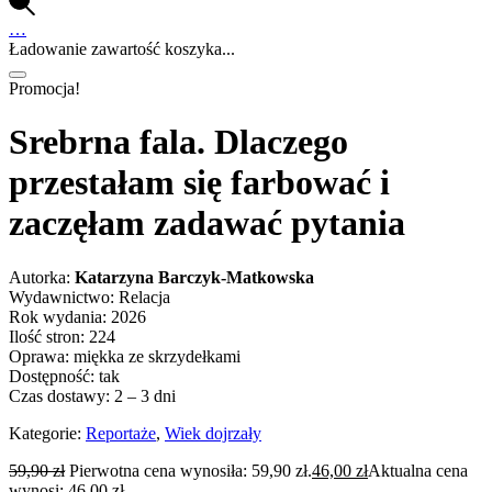
…
Ładowanie zawartość koszyka...
Promocja!
Srebrna fala. Dlaczego
przestałam się farbować i
zaczęłam zadawać pytania
Autorka:
Katarzyna Barczyk-Matkowska
Wydawnictwo: Relacja
Rok wydania: 2026
Ilość stron: 224
Oprawa: miękka ze skrzydełkami
Dostępność: tak
Czas dostawy: 2 – 3 dni
Kategorie:
Reportaże
,
Wiek dojrzały
59,90
zł
Pierwotna cena wynosiła: 59,90 zł.
46,00
zł
Aktualna cena
wynosi: 46,00 zł.