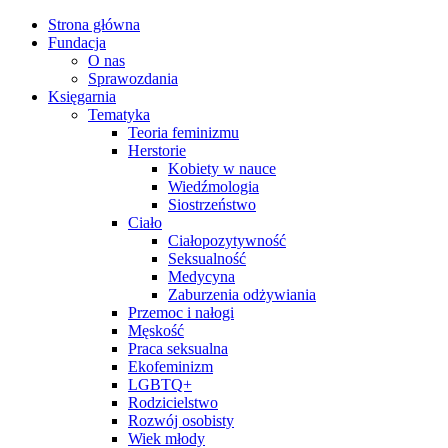
Strona główna
Fundacja
O nas
Sprawozdania
Księgarnia
Tematyka
Teoria feminizmu
Herstorie
Kobiety w nauce
Wiedźmologia
Siostrzeństwo
Ciało
Ciałopozytywność
Seksualność
Medycyna
Zaburzenia odżywiania
Przemoc i nałogi
Męskość
Praca seksualna
Ekofeminizm
LGBTQ+
Rodzicielstwo
Rozwój osobisty
Wiek młody