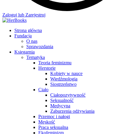
Zaloguj lub Zarejestruj
Strona główna
Fundacja
O nas
Sprawozdania
Księgarnia
Tematyka
Teoria feminizmu
Herstorie
Kobiety w nauce
Wiedźmologia
Siostrzeństwo
Ciało
Ciałopozytywność
Seksualność
Medycyna
Zaburzenia odżywiania
Przemoc i nałogi
Męskość
Praca seksualna
Ekofeminizm