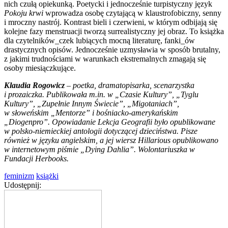
nich czułą opiekunką. Poetycki i jednocześnie turpistyczny język
Pokoju krwi
wprowadza osobę czytającą w klaustrofobiczny, senny
i mroczny nastrój. Kontrast bieli i czerwieni, w którym odbijają się
kolejne fazy menstruacji tworzą surrealistyczny jej obraz. To książka
dla czytelników_czek lubiących mocną literaturę, fanki_ów
drastycznych opisów. Jednocześnie uzmysławia w sposób brutalny,
z jakimi trudnościami w warunkach ekstremalnych zmagają się
osoby miesiączkujące.
Klaudia Rogowicz
– poetka, dramatopisarka, scenarzystka
i prozaiczka. Publikowała m.in. w „Czasie Kultury”, „Tyglu
Kultury”, „Zupełnie Innym Świecie”, „Migotaniach”,
w słoweńskim „Mentorze” i bośniacko-amerykańskim
„Diogenpro”. Opowiadanie Lekcja Geografii było opublikowane
w polsko-niemieckiej antologii dotyczącej dzieciństwa. Pisze
również w języku angielskim, a jej wiersz Hillarious opublikowano
w internetowym piśmie „Dying Dahlia”. Wolontariuszka w
Fundacji Herbooks.
feminizm
książki
Udostępnij: