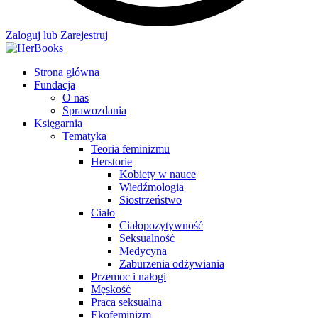
Zaloguj lub Zarejestruj
Strona główna
Fundacja
O nas
Sprawozdania
Księgarnia
Tematyka
Teoria feminizmu
Herstorie
Kobiety w nauce
Wiedźmologia
Siostrzeństwo
Ciało
Ciałopozytywność
Seksualność
Medycyna
Zaburzenia odżywiania
Przemoc i nałogi
Męskość
Praca seksualna
Ekofeminizm