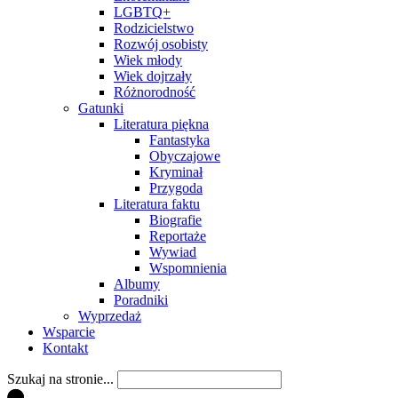
LGBTQ+
Rodzicielstwo
Rozwój osobisty
Wiek młody
Wiek dojrzały
Różnorodność
Gatunki
Literatura piękna
Fantastyka
Obyczajowe
Kryminał
Przygoda
Literatura faktu
Biografie
Reportaże
Wywiad
Wspomnienia
Albumy
Poradniki
Wyprzedaż
Wsparcie
Kontakt
Szukaj na stronie...