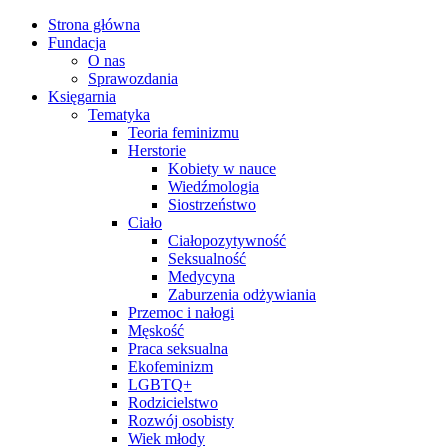
Strona główna
Fundacja
O nas
Sprawozdania
Księgarnia
Tematyka
Teoria feminizmu
Herstorie
Kobiety w nauce
Wiedźmologia
Siostrzeństwo
Ciało
Ciałopozytywność
Seksualność
Medycyna
Zaburzenia odżywiania
Przemoc i nałogi
Męskość
Praca seksualna
Ekofeminizm
LGBTQ+
Rodzicielstwo
Rozwój osobisty
Wiek młody