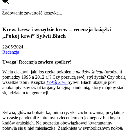
…
Ładowanie zawartość koszyka...
Krew, krew i wszędzie krew – recenzja książki
„Pokój krwi” Sylwii Błach
22/05/2024
Recenzja
Uwaga! Recenzja zawiera spoilery!
Wielu ciekawi, jaki los czeka pokolenie
płatków śniegu
(urodzeni
pomiędzy 1995 a 2012 r.)? Czy porzucą swój styl życia? Czy obalą
wszelkie tabu? Książka
Pokój krwi
Sylwii Błach ukazuje post-
apokaliptyczny świat targany kolejną pandemią, który mógłby stać
się udziałem tej generacji.
Sylwia, główna bohaterka, mimo ryzyka zachorowania, przylatuje
w czasie pandemii z intratnym zleceniem do jednego z biednych
krajów arabskich. Na początku obowiązkowej kwarantanny
pojawia się u niej miesiączka. Zamknięta w symbolicznym
pokoju