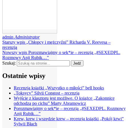
admin
Administrator
Starszy wpis
„Chłopcy i mężczyźni” Richarda V. Reevesa –
recenzja
Nowszy wpis
Porozmawiajmy o sek*ie – recenzja „#SEXEDPL.
Rozmowy Anji Rubik…”
Szukaj:
Ostatnie wpisy
Recenzja książki „Wszystko o miłości” bell hooks
„Toksycy” Silvii Congost – recenzja
Wyjście z klasztoru jest możliwe. O książce „Zakonnice
odchodzą po cichu” Marty Abramowicz
Porozmawiajmy o sek*ie – recenzja „#SEXEDPL. Rozmowy
Anji Rubik…”
Krew, krew i wszędzie krew – recenzja książki „Pokój krwi”
Sylwii Błach