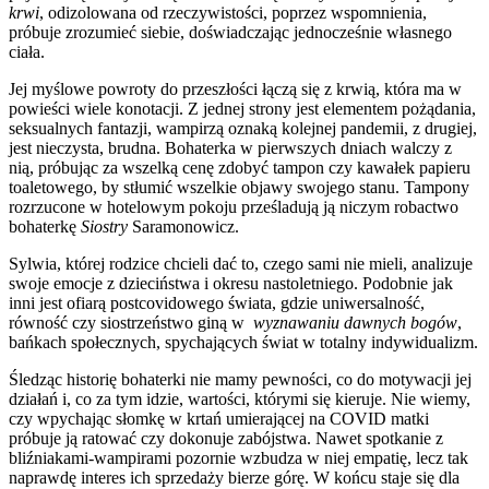
krwi
, odizolowana od rzeczywistości, poprzez wspomnienia,
próbuje zrozumieć siebie, doświadczając jednocześnie własnego
ciała.
Jej myślowe powroty do przeszłości łączą się z krwią, która ma w
powieści wiele konotacji. Z jednej strony jest elementem pożądania,
seksualnych fantazji, wampirzą oznaką kolejnej pandemii, z drugiej,
jest nieczysta, brudna. Bohaterka w pierwszych dniach walczy z
nią, próbując za wszelką cenę zdobyć tampon czy kawałek papieru
toaletowego, by stłumić wszelkie objawy swojego stanu. Tampony
rozrzucone w hotelowym pokoju prześladują ją niczym robactwo
bohaterkę
Siostry
Saramonowicz.
Sylwia, której rodzice chcieli dać to, czego sami nie mieli, analizuje
swoje emocje z dzieciństwa i okresu nastoletniego. Podobnie jak
inni jest ofiarą postcovidowego świata, gdzie uniwersalność,
równość czy siostrzeństwo giną w
wyznawaniu dawnych bogów
,
bańkach społecznych, spychających świat w totalny indywidualizm.
Śledząc historię bohaterki nie mamy pewności, co do motywacji jej
działań i, co za tym idzie, wartości, którymi się kieruje. Nie wiemy,
czy wpychając słomkę w krtań umierającej na COVID matki
próbuje ją ratować czy dokonuje zabójstwa. Nawet spotkanie z
bliźniakami-wampirami pozornie wzbudza w niej empatię, lecz tak
naprawdę interes ich sprzedaży bierze górę. W końcu staje się dla