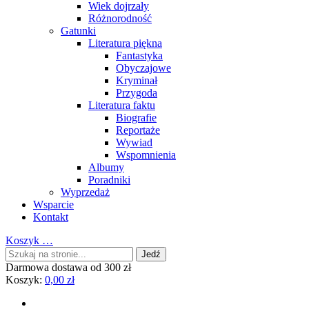
Wiek dojrzały
Różnorodność
Gatunki
Literatura piękna
Fantastyka
Obyczajowe
Kryminał
Przygoda
Literatura faktu
Biografie
Reportaże
Wywiad
Wspomnienia
Albumy
Poradniki
Wyprzedaż
Wsparcie
Kontakt
Koszyk
…
Darmowa dostawa od 300 zł
Koszyk:
0,00
zł