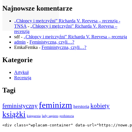
Najnowsze komentarze
„Chłopcy i mężczyźni” Richarda V. Reevesa – recenzja -
TNSA
-
„Chłopcy i mężczyźni” Richarda V. Reevesa –
recenzja
sdf
-
„Chłopcy i mężczyźni” Richarda V. Reevesa – recenzja
admin
-
Feministyczna, czyli…?
EmkaFemka
-
Feministyczna, czyli…?
Kategorie
Artykuł
Recenzja
Tagi
feminizm
feministyczny
kobiety
herstoria
książki
księgarnia
lady sapiens
prehistoria
<div class="wplacam-container" data-url="https://nowe.p